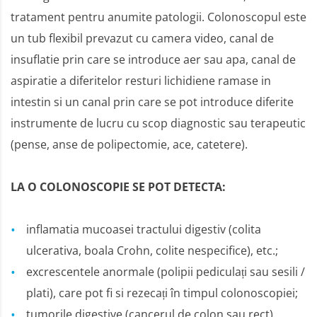
tratament pentru anumite patologii. Colonoscopul este
un tub flexibil prevazut cu camera video, canal de
insuflatie prin care se introduce aer sau apa, canal de
aspiratie a diferitelor resturi lichidiene ramase in
intestin si un canal prin care se pot introduce diferite
instrumente de lucru cu scop diagnostic sau terapeutic
(pense, anse de polipectomie, ace, catetere).
LA O COLONOSCOPIE SE POT DETECTA:
inflamatia mucoasei tractului digestiv (colita
ulcerativa, boala Crohn, colite nespecifice), etc.;
excrescentele anormale (polipii pediculați sau sesili /
plati), care pot fi si rezecați în timpul colonoscopiei;
tumorile digestive (cancerul de colon sau rect).